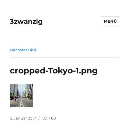
3zwanzig
MENÜ
Nächstes Bild
cropped-Tokyo-1.png
Veröffentlicht
Originalgröße
5. Januar 2017
80 × 80
am