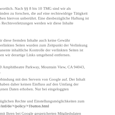
wortlich. Nach §§ 8 bis 10 TMG sind wir als
nden zu forschen, die auf eine rechtswidrige Tätigkeit
en hiervon unberührt. Eine diesbezügliche Haftung ist
 Rechtsverletzungen werden wir diese Inhalte
für diese fremden Inhalte auch keine Gewähr
e verlinkten Seiten wurden zum Zeitpunkt der Verlinkung
ente inhaltliche Kontrolle der verlinkten Seiten ist
en wir derartige Links umgehend entfernen.
1600 Amphitheatre Parkway, Mountain View, CA 94043,
.
 Verbindung mit den Servern von Google auf. Der Inhalt
 haben daher keinen Einfluss auf den Umfang der
ogenen Daten erhoben. Nur bei eingeloggten
üglichen Rechte und Einstellungsmöglichkeiten zum
intl/de/+/policy/+1button.html
mit Ihren bei Google gespeicherten Mitgliedsdaten